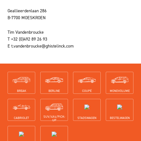
Geallieerdenlaan 286
B-7700 MOESKROEN
Tim Vandenbroucke
T
+32 (0)492 89 26 93
E
t.vandenbroucke@ghistelinck.com
Koetswerktype
BREAK
BERLINE
COUPÉ
MONOVOLUME
SUV/4X4/PICK-
CABRIOLET
STADSWAGEN
BESTELWAGEN
UP