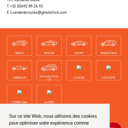
T
+32 (0)492 89 26 93
E
t.vandenbroucke@ghistelinck.com
Carrosserie-types
BREAK
BERLINE
COUPÉ
MONOSPACE
SUV/4X4/PICK-
CABRIOLET
CITADINE
UTILITAIRE
UP
COMBI/VAN
AUTRES
Restez au courrant de notre gamme
Sur ce site Web, nous utilisons des cookies
pour optimiser votre expérience comme