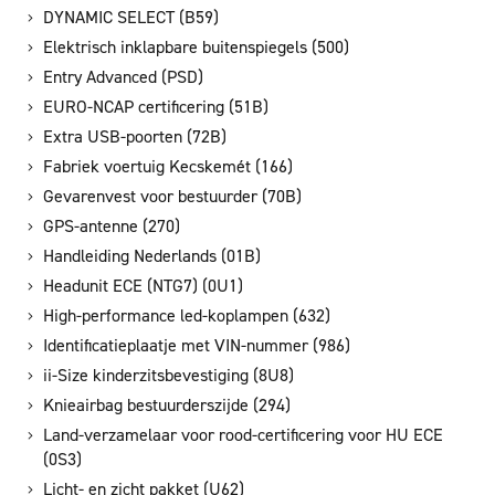
DYNAMIC SELECT (B59)
Elektrisch inklapbare buitenspiegels (500)
Entry Advanced (PSD)
EURO-NCAP certificering (51B)
Extra USB-poorten (72B)
Fabriek voertuig Kecskemét (166)
Gevarenvest voor bestuurder (70B)
GPS-antenne (270)
Handleiding Nederlands (01B)
Headunit ECE (NTG7) (0U1)
High-performance led-koplampen (632)
Identificatieplaatje met VIN-nummer (986)
ii-Size kinderzitsbevestiging (8U8)
Knieairbag bestuurderszijde (294)
Land-verzamelaar voor rood-certificering voor HU ECE
(0S3)
Licht- en zicht pakket (U62)