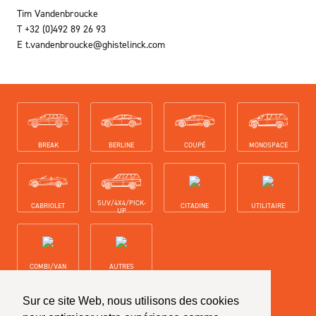
Tim Vandenbroucke
T
+32 (0)492 89 26 93
E
t.vandenbroucke@ghistelinck.com
Carrosserie-types
BREAK
BERLINE
COUPÉ
MONOSPACE
SUV/4X4/PICK-
CABRIOLET
CITADINE
UTILITAIRE
UP
COMBI/VAN
AUTRES
Restez au courrant de notre gamme
Sur ce site Web, nous utilisons des cookies