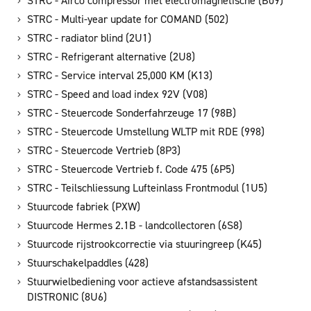
STRC - Airco compressor met electromagnetische (B09)
STRC - Multi-year update for COMAND (502)
STRC - radiator blind (2U1)
STRC - Refrigerant alternative (2U8)
STRC - Service interval 25,000 KM (K13)
STRC - Speed and load index 92V (V08)
STRC - Steuercode Sonderfahrzeuge 17 (98B)
STRC - Steuercode Umstellung WLTP mit RDE (998)
STRC - Steuercode Vertrieb (8P3)
STRC - Steuercode Vertrieb f. Code 475 (6P5)
STRC - Teilschliessung Lufteinlass Frontmodul (1U5)
Stuurcode fabriek (PXW)
Stuurcode Hermes 2.1B - landcollectoren (6S8)
Stuurcode rijstrookcorrectie via stuuringreep (K45)
Stuurschakelpaddles (428)
Stuurwielbediening voor actieve afstandsassistent
DISTRONIC (8U6)